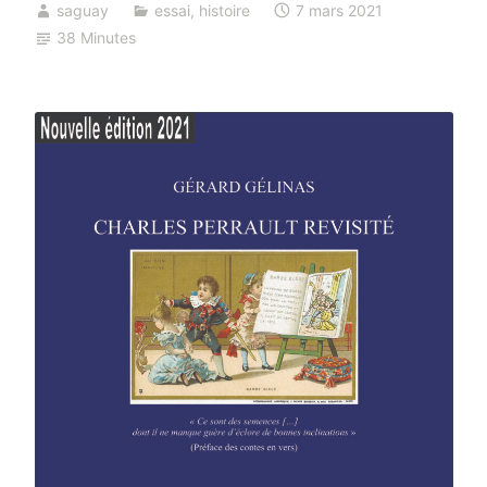
saguay
essai
,
histoire
7 mars 2021
38 Minutes